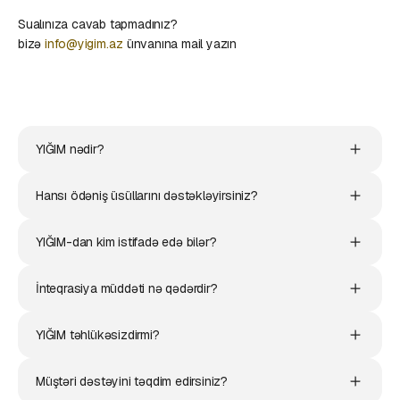
Sualınıza cavab tapmadınız?
bizə
info@yigim.az
ünvanına mail yazın
YIĞIM nədir?
Hansı ödəniş üsüllarını dəstəkləyirsiniz?
YIĞIM-dan kim istifadə edə bilər?
İnteqrasiya müddəti nə qədərdir?
YIĞIM təhlükəsizdirmi?
Müştəri dəstəyini təqdim edirsiniz?