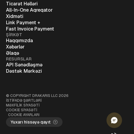
Ticarət Həlləri
All-In-One Aqreqator
Xidməti
Link Payment +
Fast Invoice Payment
ŞİRKƏT
Haqqımızda
Xəbərlər
Əlaqə
RESURSLAR
API Sənədləşmə
Dəstək Mərkəzi
© COPYRIGHT
DRAKARIS LLC
2026
İSTİFADƏ ŞƏRTLƏRİ
MƏXFİLİK SİYASƏTİ
COOKİE SİYASƏTİ
COOKIE AYARLARI
Yuxarı hissəyə qayıt