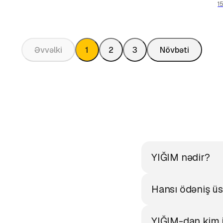
1
Əvvəlki
1
2
3
Növbəti
YIĞIM nədir?
Hansı ödəniş üsü
YIĞIM-dan kim i