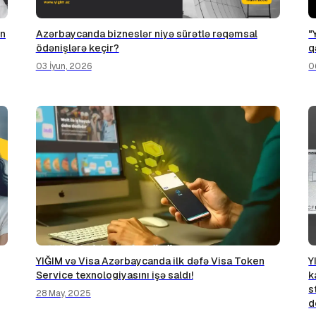
un
Azərbaycanda bizneslər niyə sürətlə rəqəmsal
"
ödənişlərə keçir?
q
03 İyun, 2026
0
YIĞIM və Visa Azərbaycanda ilk dəfə Visa Token
Y
Service texnologiyasını işə saldı!
k
s
28 May, 2025
d