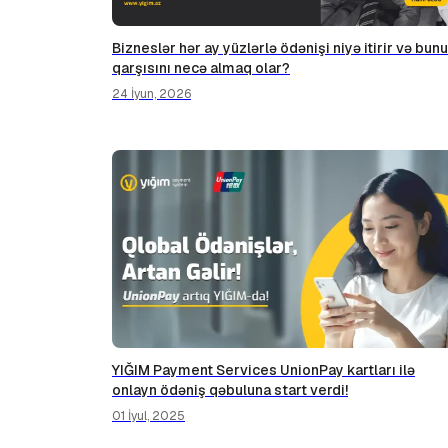
Bizneslər hər ay yüzlərlə ödənişi niyə itirir və bun
qarşısını necə almaq olar?
24 İyun, 2026
YIĞIM Payment Services UnionPay kartları ilə
onlayn ödəniş qəbuluna start verdi!
01 İyul, 2025