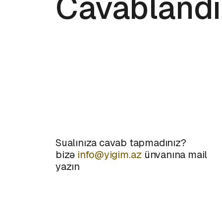
Cavablandı
Sualınıza cavab tapmadınız?
bizə
info@yigim.az
ünvanına mail
yazın