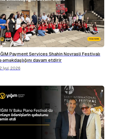
IĞIM Payment Services Shahin Novrasli Festivalı
lə əməkdaşlığını davam etdirir
2 İyul, 2026