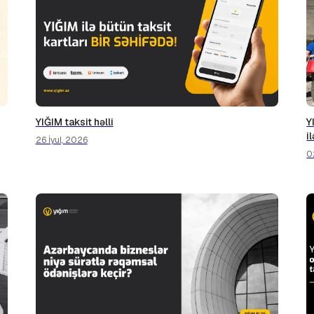
YIĞIM taksit həlli
Y
i
26 İyul, 2026
0