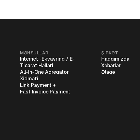
MƏHSULLAR
ŞİRKƏT
Internet -Ekvayrinq / E-
Haqqımızda
Ticarət Həlləri
Xəbərlər
All-In-One Aqreqator
Əlaqə
Xidməti
Link Payment +
Fast Invoice Payment