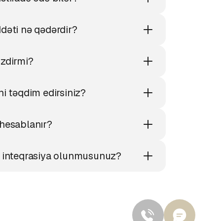
dəti nə qədərdir?
izdirmi?
ni təqdim edirsiniz?
 hesablanır?
a inteqrasiya olunmusunuz?