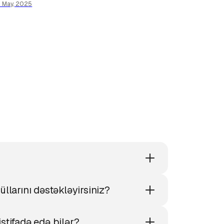
5 May, 2025
llarını dəstəkləyirsiniz?
stifadə edə bilər?