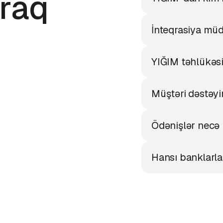
raq
İnteqrasiya müd
YIĞIM təhlükəs
Müştəri dəstəyi
Ödənişlər necə
Hansı banklarl