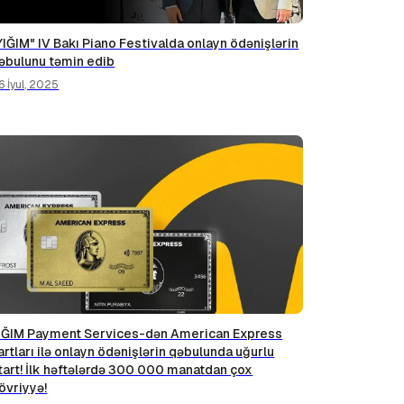
YIĞIM" IV Bakı Piano Festivalda onlayn ödənişlərin
əbulunu təmin edib
6 İyul, 2025
IĞIM Payment Services-dən American Express
artları ilə onlayn ödənişlərin qəbulunda uğurlu
tart! İlk həftələrdə 300 000 manatdan çox
övriyyə!